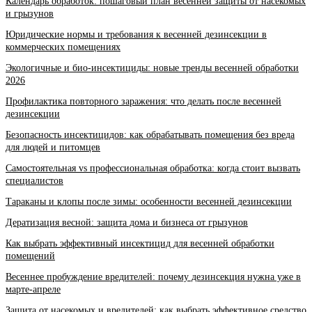
Календарь обработок: пошаговый план весенней защиты от насекомых
и грызунов
Юридические нормы и требования к весенней дезинсекции в
коммерческих помещениях
Экологичные и био-инсектициды: новые тренды весенней обработки
2026
Профилактика повторного заражения: что делать после весенней
дезинсекции
Безопасность инсектицидов: как обрабатывать помещения без вреда
для людей и питомцев
Самостоятельная vs профессиональная обработка: когда стоит вызвать
специалистов
Тараканы и клопы после зимы: особенности весенней дезинсекции
Дератизация весной: защита дома и бизнеса от грызунов
Как выбрать эффективный инсектицид для весенней обработки
помещений
Весеннее пробуждение вредителей: почему дезинсекция нужна уже в
марте-апреле
Защита от насекомых и вредителей: как выбрать эффективное средство