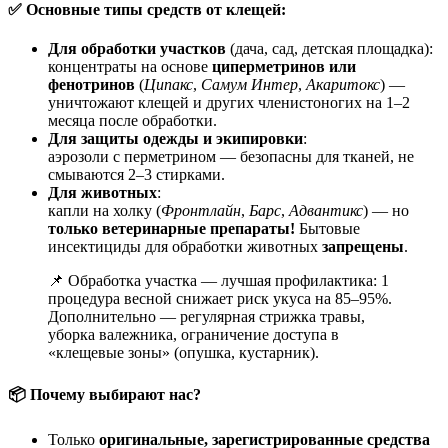
✅ Основные типы средств от клещей:
Для обработки участков
(дача, сад, детская площадка):
концентраты на основе
циперметринов или
фенотринов
(
Ципакс
,
Самум Интер
,
Акаритокс
) —
уничтожают клещей и других членистоногих на 1–2
месяца после обработки.
Для защиты одежды и экипировки
:
аэрозоли с перметрином — безопасны для тканей, не
смываются 2–3 стирками.
Для животных
:
капли на холку (
Фронтлайн
,
Барс
,
Адвантикс
) — но
только ветеринарные препараты!
Бытовые
инсектициды для обработки животных
запрещены
.
📌 Обработка участка — лучшая профилактика: 1
процедура весной снижает риск укуса на 85–95%.
Дополнительно — регулярная стрижка травы,
уборка валежника, ограничение доступа в
«клещевые зоны» (опушка, кустарник).
📦 Почему выбирают нас?
Только
оригинальные, зарегистрированные средства