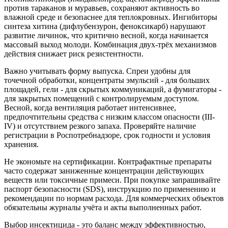
против тараканов и муравьев, сохраняют активность во
влажной среде и безопаснее для теплокровных. Ингибиторы
синтеза хитина (дифлубензурон, феноксикарб) нарушают
развитие личинок, что критично весной, когда начинается
массовый выход молоди. Комбинация двух-трёх механизмов
действия снижает риск резистентности.
Важно учитывать форму выпуска. Спреи удобны для
точечной обработки, концентраты эмульсий - для больших
площадей, гели - для скрытых коммуникаций, а фумигаторы -
для закрытых помещений с контролируемым доступом.
Весной, когда вентиляция работает интенсивнее,
предпочтительны средства с низким классом опасности (III-
IV) и отсутствием резкого запаха. Проверяйте наличие
регистрации в Роспотребнадзоре, срок годности и условия
хранения.
Не экономьте на сертификации. Контрафактные препараты
часто содержат заниженные концентрации действующих
веществ или токсичные примеси. При покупке запрашивайте
паспорт безопасности (SDS), инструкцию по применению и
рекомендации по нормам расхода. Для коммерческих объектов
обязательны журналы учёта и акты выполненных работ.
Выбор инсектицида - это баланс между эффективностью,