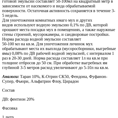
готовой эмульсии составляет 50-100мл на квадратный метр в
зависимости от насекомого и вида обрабатываемой
поверхности. Остаточная активность сохраняется в течение 3-
5 недель.
Для уничтожения комнатных имаго мух и других
видов используют водную эмульсию 0,1% по ДВ, которой
орошают места посадки мух в помещениях, а также наружные
стены строений, мусорокамеры, и сандворовые постройки.
Норма расхода водной эмульсии составляет
50-100 мл на кв.м. Для уничтожения личинок мух
обрабатывают места их выплода (мусоросборники, выгребные
ямы) 0,08% по ДВ рабочей водной эмульсией, с интервалом 1
раз в 20-30 дней. Норма расхода составляет 1л на кв.м при
толщине отбросов до 50 см. При обработке выгребных ям
глубиной 3-5 метров расход увеличивают до 5-10л на кв.м.
Аналоги:
Таран 10%, К-Отрин СК50, Фендона, Фуфанон-
Супер, Фьюри, Альфатрин Флоу, Цирадон
Состав
ДВ: фентион 20%
Фасовка
1 литр.