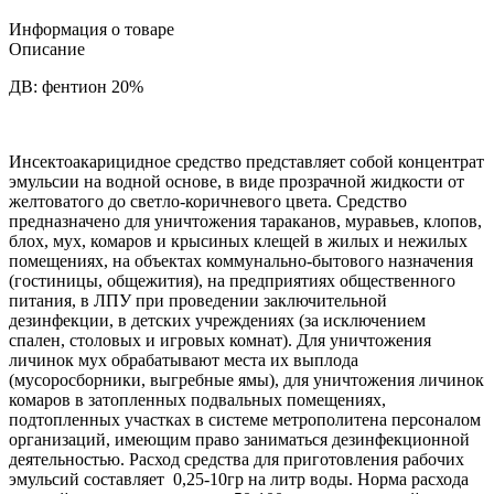
Информация о товаре
Описание
ДВ: фентион 20%
Инсектоакарицидное средство представляет собой концентрат
эмульсии на водной основе, в виде прозрачной жидкости от
желтоватого до светло-коричневого цвета. Средство
предназначено для уничтожения тараканов, муравьев, клопов,
блох, мух, комаров и крысиных клещей в жилых и нежилых
помещениях, на объектах коммунально-бытового назначения
(гостиницы, общежития), на предприятиях общественного
питания, в ЛПУ при проведении заключительной
дезинфекции, в детских учреждениях (за исключением
спален, столовых и игровых комнат). Для уничтожения
личинок мух обрабатывают места их выплода
(мусоросборники, выгребные ямы), для уничтожения личинок
комаров в затопленных подвальных помещениях,
подтопленных участках в системе метрополитена персоналом
организаций, имеющим право заниматься дезинфекционной
деятельностью. Расход средства для приготовления рабочих
эмульсий составляет 0,25-10гр на литр воды. Норма расхода