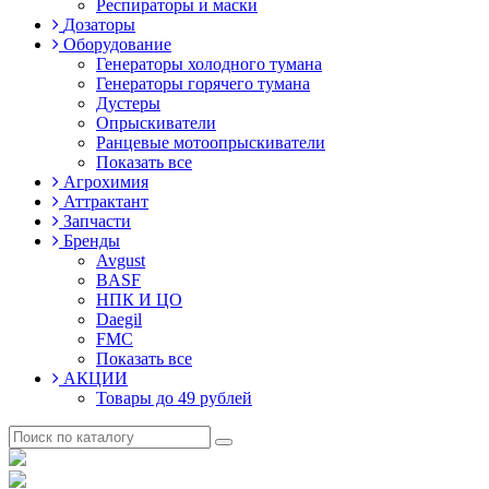
Респираторы и маски
Дозаторы
Оборудование
Генераторы холодного тумана
Генераторы горячего тумана
Дустеры
Опрыскиватели
Ранцевые мотоопрыскиватели
Показать все
Агрохимия
Аттрактант
Запчасти
Бренды
Avgust
BASF
НПК И ЦО
Daegil
FMC
Показать все
АКЦИИ
Товары до 49 рублей