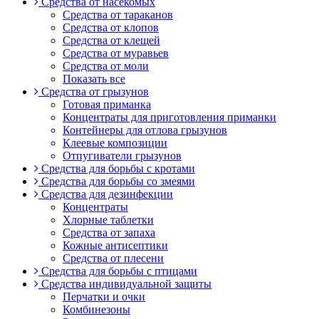
Средства от насекомых
Средства от тараканов
Средства от клопов
Средства от клещей
Средства от муравьев
Средства от моли
Показать все
Средства от грызунов
Готовая приманка
Концентраты для приготовления приманки
Контейнеры для отлова грызунов
Клеевые композиции
Отпугиватели грызунов
Средства для борьбы с кротами
Средства для борьбы со змеями
Средства для дезинфекции
Концентраты
Хлорные таблетки
Средства от запаха
Кожные антисептики
Средства от плесени
Средства для борьбы с птицами
Средства индивидуальной защиты
Перчатки и очки
Комбинезоны