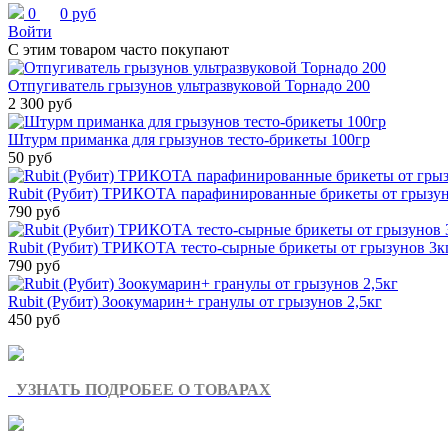
0
0 руб
Войти
С этим товаром часто покупают
Отпугиватель грызунов ультразвуковой Торнадо 200
2 300 руб
Штурм приманка для грызунов тесто-брикеты 100гр
50 руб
Rubit (Рубит) ТРИКОТА парафинированные брикеты от грызун
790 руб
Rubit (Рубит) ТРИКОТА тесто-сырные брикеты от грызунов 3к
790 руб
Rubit (Рубит) Зоокумарин+ гранулы от грызунов 2,5кг
450 руб
УЗНАТЬ ПОДРОБЕЕ О ТОВАРАХ