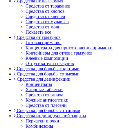
Средства от насекомых
Средства от тараканов
Средства от клопов
Средства от клещей
Средства от муравьев
Средства от моли
Показать все
Средства от грызунов
Готовая приманка
Концентраты для приготовления приманки
Контейнеры для отлова грызунов
Клеевые композиции
Отпугиватели грызунов
Средства для борьбы с кротами
Средства для борьбы со змеями
Средства для дезинфекции
Концентраты
Хлорные таблетки
Средства от запаха
Кожные антисептики
Средства от плесени
Средства для борьбы с птицами
Средства индивидуальной защиты
Перчатки и очки
Комбинезоны