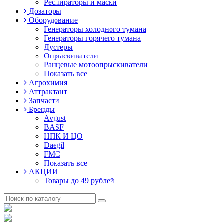
Респираторы и маски
Дозаторы
Оборудование
Генераторы холодного тумана
Генераторы горячего тумана
Дустеры
Опрыскиватели
Ранцевые мотоопрыскиватели
Показать все
Агрохимия
Аттрактант
Запчасти
Бренды
Avgust
BASF
НПК И ЦО
Daegil
FMC
Показать все
АКЦИИ
Товары до 49 рублей