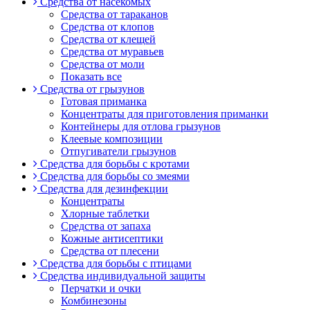
Средства от насекомых
Средства от тараканов
Средства от клопов
Средства от клещей
Средства от муравьев
Средства от моли
Показать все
Средства от грызунов
Готовая приманка
Концентраты для приготовления приманки
Контейнеры для отлова грызунов
Клеевые композиции
Отпугиватели грызунов
Средства для борьбы с кротами
Средства для борьбы со змеями
Средства для дезинфекции
Концентраты
Хлорные таблетки
Средства от запаха
Кожные антисептики
Средства от плесени
Средства для борьбы с птицами
Средства индивидуальной защиты
Перчатки и очки
Комбинезоны