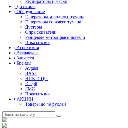
Респираторы и маски
Дозаторы
Оборудование
Генераторы холодного тумана
Генераторы горячего тумана
Дустеры
Опрыскиватели
Ранцевые мотоопрыскиватели
Показать все
Агрохимия
Аттрактант
Запчасти
Бренды
Avgust
BASF
НПК И ЦО
Daegil
FMC
Показать все
АКЦИИ
Товары до 49 рублей