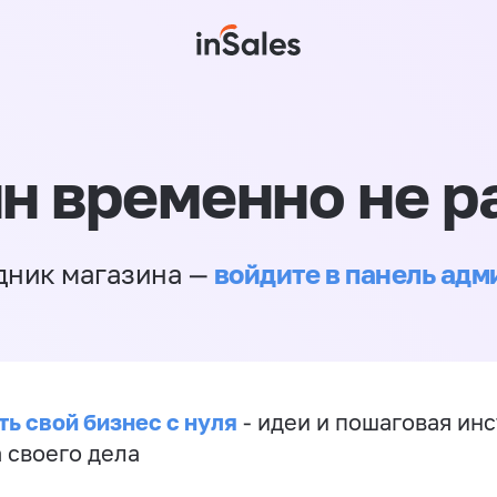
н временно не р
войдите в панель ад
дник магазина —
ть свой бизнес с нуля
- идеи и пошаговая ин
 своего дела