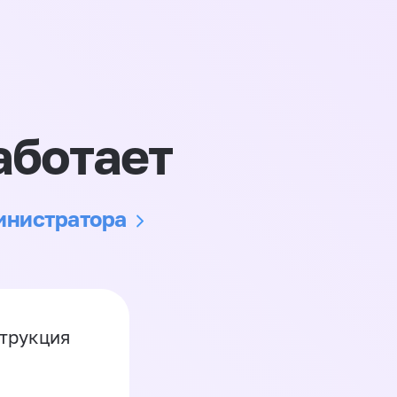
аботает
министратора
струкция