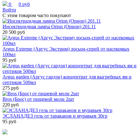
0
0 руб
Войти
С этим товаром часто покупают
Инсектицидная лампа Orion (Орион) 201.11
20 500 руб
Argus Extreme (Аргус Экстрим) лосьон-спрей от насекомых
100мл
95 руб
Argus garden (Аргус гардэн) концентрат для выгребных ям и
септиков 500мл
275 руб
Bros (Брос) от пищевой моли 2шт
220 руб
ЭСЛАНАДЕЗ гель от тараканов и муравьев 30гр
95 руб