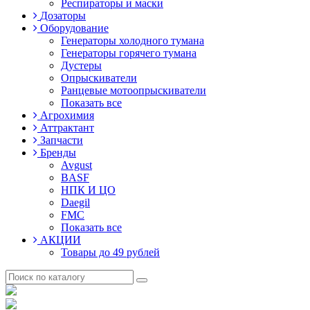
Респираторы и маски
Дозаторы
Оборудование
Генераторы холодного тумана
Генераторы горячего тумана
Дустеры
Опрыскиватели
Ранцевые мотоопрыскиватели
Показать все
Агрохимия
Аттрактант
Запчасти
Бренды
Avgust
BASF
НПК И ЦО
Daegil
FMC
Показать все
АКЦИИ
Товары до 49 рублей