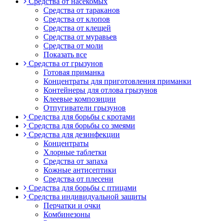
Средства от насекомых
Средства от тараканов
Средства от клопов
Средства от клещей
Средства от муравьев
Средства от моли
Показать все
Средства от грызунов
Готовая приманка
Концентраты для приготовления приманки
Контейнеры для отлова грызунов
Клеевые композиции
Отпугиватели грызунов
Средства для борьбы с кротами
Средства для борьбы со змеями
Средства для дезинфекции
Концентраты
Хлорные таблетки
Средства от запаха
Кожные антисептики
Средства от плесени
Средства для борьбы с птицами
Средства индивидуальной защиты
Перчатки и очки
Комбинезоны