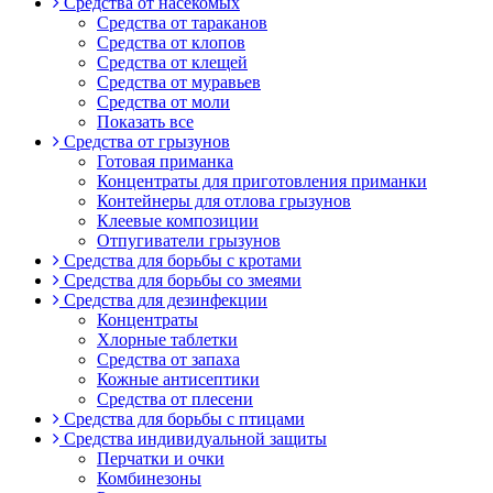
Средства от насекомых
Средства от тараканов
Средства от клопов
Средства от клещей
Средства от муравьев
Средства от моли
Показать все
Средства от грызунов
Готовая приманка
Концентраты для приготовления приманки
Контейнеры для отлова грызунов
Клеевые композиции
Отпугиватели грызунов
Средства для борьбы с кротами
Средства для борьбы со змеями
Средства для дезинфекции
Концентраты
Хлорные таблетки
Средства от запаха
Кожные антисептики
Средства от плесени
Средства для борьбы с птицами
Средства индивидуальной защиты
Перчатки и очки
Комбинезоны