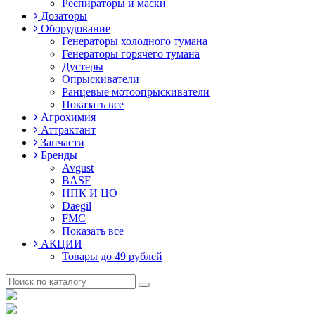
Респираторы и маски
Дозаторы
Оборудование
Генераторы холодного тумана
Генераторы горячего тумана
Дустеры
Опрыскиватели
Ранцевые мотоопрыскиватели
Показать все
Агрохимия
Аттрактант
Запчасти
Бренды
Avgust
BASF
НПК И ЦО
Daegil
FMC
Показать все
АКЦИИ
Товары до 49 рублей