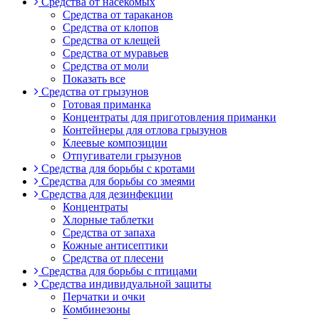
Средства от насекомых
Средства от тараканов
Средства от клопов
Средства от клещей
Средства от муравьев
Средства от моли
Показать все
Средства от грызунов
Готовая приманка
Концентраты для приготовления приманки
Контейнеры для отлова грызунов
Клеевые композиции
Отпугиватели грызунов
Средства для борьбы с кротами
Средства для борьбы со змеями
Средства для дезинфекции
Концентраты
Хлорные таблетки
Средства от запаха
Кожные антисептики
Средства от плесени
Средства для борьбы с птицами
Средства индивидуальной защиты
Перчатки и очки
Комбинезоны