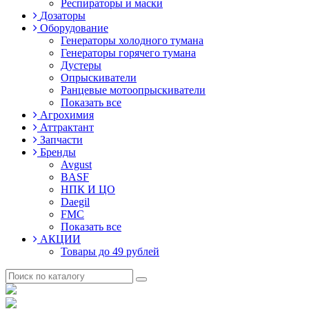
Респираторы и маски
Дозаторы
Оборудование
Генераторы холодного тумана
Генераторы горячего тумана
Дустеры
Опрыскиватели
Ранцевые мотоопрыскиватели
Показать все
Агрохимия
Аттрактант
Запчасти
Бренды
Avgust
BASF
НПК И ЦО
Daegil
FMC
Показать все
АКЦИИ
Товары до 49 рублей