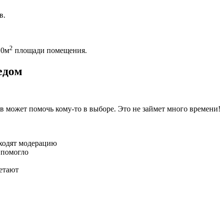
в.
2
10м
площади помещения.
едом
 может помочь кому-то в выборе. Это не займет много времени
оходят модерацию
 помогло
летают