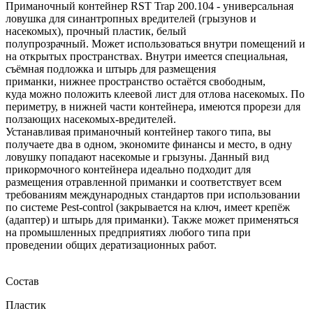
Приманочный контейнер RST Trap 200.104 - универсальная
л
овушка для синантропных вредителей (грызунов и
насекомых), прочный пластик, белый
полупрозрачный.
Может использоваться внутри помещений и
на открытых пространствах. Внутри имеется специальная,
съёмная подложка и штырь для размещения
приманки, нижнее пространство остаётся свободным,
куда можно положить клеевой лист для отлова насекомых. По
периметру, в нижней части контейнера, имеются прорези для
ползающих насекомых-вредителей.
Устанавливая приманочный контейнер такого типа, вы
получаете два в одном, экономите финансы и место, в одну
ловушку попадают насекомые и грызуны. Данный вид
прикормочного контейнера идеально подходит для
размещения отравленной приманки и соответствует всем
требованиям международных стандартов при использовании
по системе Pest-control (закрывается на ключ, имеет крепёж
(адаптер) и штырь для приманки). Также может применяться
на промышленных предприятиях любого типа при
проведении общих дератизационных работ.
Состав
Пластик